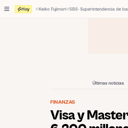
Saltar
Hoy
Keiko Fujimori
SBS- Superintendencia de b
al
contenido
Últimas noticias
FINANZAS
Visa y Maste