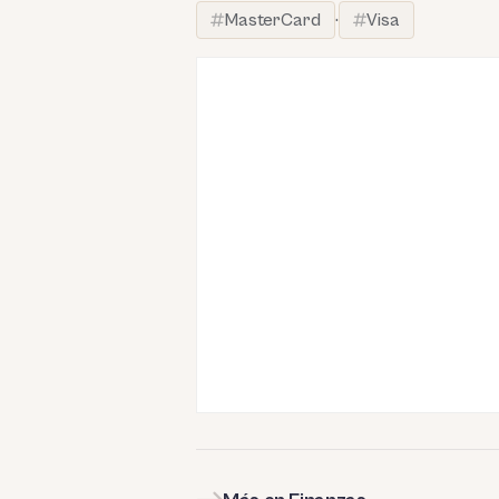
MasterCard
·
Visa