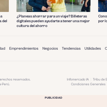
as
¿Planeas ahorrar para un viaje? Billeteras
Conoc
a del
digitales pueden ayudarte a tener una mejor
por l
cultura del ahorro
dad
Emprendimientos
Negocios
Tendencias
Utilidades
C
 derechos reservados.
Infomercado IA
Tribu de
a-Perú.
Condiciones Generales
PUBLICIDAD