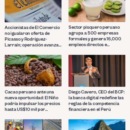
Sector pisquero peruano
Accionistas de El Comercio
agrupa a 500 empresas
no igualaron oferta de
formales y genera 16,000
Picasso y Rodríguez-
empleos directos e
Larraín; operación avanza
indirectos
hacia Indecopi
Diego Cavero, CEO del BCP:
Cacao peruano ante una
la banca digital redefine las
nueva oportunidad: El Niño
reglas de la competencia
podría impulsar los precios
financiera en el Perú
hasta US$10 mil por
tonelada