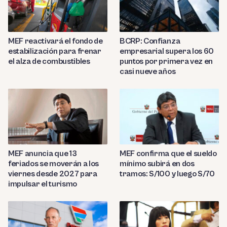
MEF reactivará el fondo de
BCRP: Confianza
estabilización para frenar
empresarial supera los 60
el alza de combustibles
puntos por primera vez en
casi nueve años
MEF anuncia que 13
MEF confirma que el sueldo
feriados se moverán a los
mínimo subirá en dos
viernes desde 2027 para
tramos: S/100 y luego S/70
impulsar el turismo