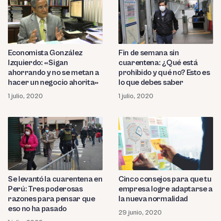
Economista González
Fin de semana sin
Izquierdo: «Sigan
cuarentena: ¿Qué está
ahorrando y no se metan a
prohibido y qué no? Esto es
hacer un negocio ahorita»
lo que debes saber
1 julio, 2020
1 julio, 2020
Se levantó la cuarentena en
Cinco consejos para que tu
Perú: Tres poderosas
empresa logre adaptarse a
razones para pensar que
la nueva normalidad
eso no ha pasado
29 junio, 2020