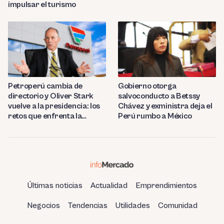
impulsar el turismo
Petroperú cambia de
Gobierno otorga
directorio y Oliver Stark
salvoconducto a Betssy
vuelve a la presidencia: los
Chávez y exministra deja el
retos que enfrenta la
Perú rumbo a México
estatal
Últimas noticias
Actualidad
Emprendimientos
Negocios
Tendencias
Utilidades
Comunidad