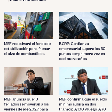
MEF reactivará el fondo de
BCRP: Confianza
estabilización para frenar
empresarial supera los 60
el alza de combustibles
puntos por primera vez en
casi nueve años
MEF anuncia que 13
MEF confirma que el sueldo
feriados se moverán a los
mínimo subirá en dos
viernes desde 2027 para
tramos: S/100 y luego S/70