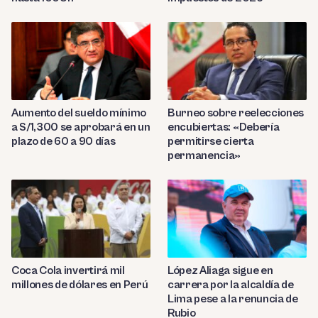
Aumento del sueldo mínimo
Burneo sobre reelecciones
a S/1,300 se aprobará en un
encubiertas: «Debería
plazo de 60 a 90 días
permitirse cierta
permanencia»
Coca Cola invertirá mil
López Aliaga sigue en
millones de dólares en Perú
carrera por la alcaldía de
Lima pese a la renuncia de
Rubio