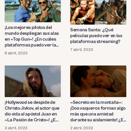
¡Los mejores pilotos del
Semana Santa: ¿Qué
mundo despliegan sus alas
películas puedo ver en las
en «Top Gun»! ¿En cuáles
plataformas streaming?
plataformas puedo ver la
7 abril, 2023
exitosa cinta
8 abril, 2023
protagonizada por Tom
Cruise?
¡Hollywood se despide de
«Secreto en la montaña»:
Christo Jivkov, el actor que
¡Dos vaqueros forman algo
dio vida al apóstol Juan en
más que una amistad
«La Pasión de Cristo»! ¿En
durante su aislamiento! ¿En
cuáles plataformas puedo
cuáles plataformas puedes
3 abril, 2023
2 abril, 2023