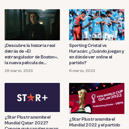
recordar su memorable
disfrutar la cinta de
actuación?
romance gay?
¡Descubre la historia real
Sporting Cristal vs
detrás de «El
Huracán: ¿Cuándo juegan y
estrangulador de Boston»,
en dónde ver online el
la nueva película de
partido?
Disney+! ¿Qué le pasó al
26 marzo, 2023
6 marzo, 2023
asesino y por qué era un
misterio?
¿Star Plus transmite el
¿Star Plus transmite el
Mundial Qatar 2022?
Mundial 2022 y el partido
Conoce qué canales pasan