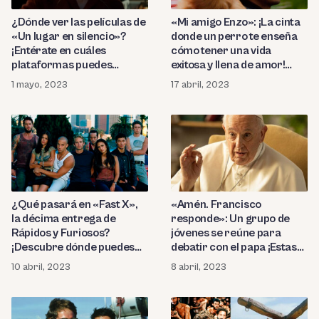
«Mi amigo Enzo»: ¡La cinta
¿Dónde ver las películas de
donde un perro te enseña
«Un lugar en silencio»?
cómo tener una vida
¡Entérate en cuáles
exitosa y llena de amor!
plataformas puedes
¿Dónde puedo verla?
disfrutar de las cintas
17 abril, 2023
1 mayo, 2023
apocalípticas!
¿Qué pasará en «Fast X»,
«Amén. Francisco
la décima entrega de
responde»: Un grupo de
Rápidos y Furiosos?
jóvenes se reúne para
¡Descubre dónde puedes
debatir con el papa ¡Estas
ver la saga de carreras
fueron las sabias
10 abril, 2023
8 abril, 2023
callejeras y acción en
respuestas que dio el sumo
orden cronológico!
pontífice!