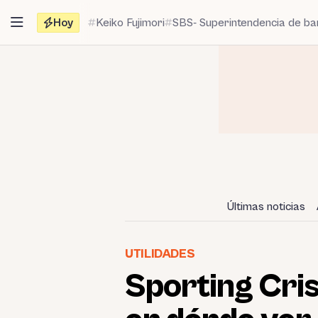
Saltar
Hoy
Keiko Fujimori
SBS- Superintendencia de b
al
contenido
Últimas noticias
UTILIDADES
Sporting Cris