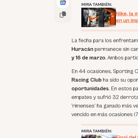
MIRA TAMBIÉN:
Nike, la
en un im
La fecha para los enfrentami
Huracán
permanece sin camb
y 16 de marzo
. Ambos partid
En 44 ocasiones, Sporting C
Racing Club
ha sido su op
oportunidades
. En estos pa
empates y sufrió 32 derrotas
‘rimenses’ ha ganado más vec
vencido en más ocasiones (7
MIRA TAMBIÉN:
Final de