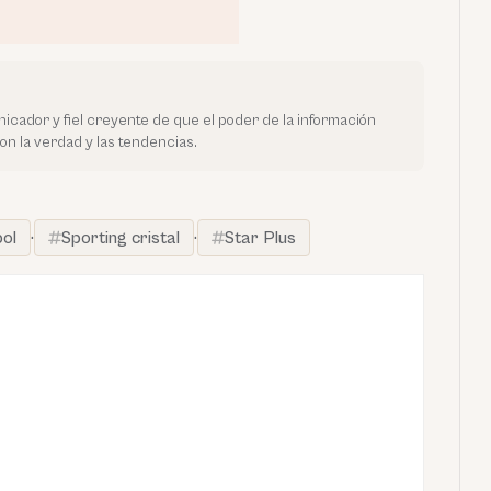
cador y fiel creyente de que el poder de la información
 la verdad y las tendencias.
bol
·
Sporting cristal
·
Star Plus