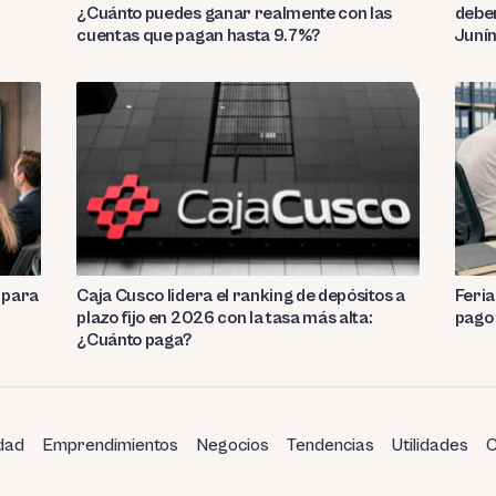
¿Cuánto puedes ganar realmente con las
deben
cuentas que pagan hasta 9.7%?
Juní
 para
Caja Cusco lidera el ranking de depósitos a
Feria
plazo fijo en 2026 con la tasa más alta:
pago 
¿Cuánto paga?
dad
Emprendimientos
Negocios
Tendencias
Utilidades
C