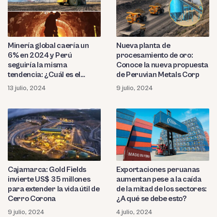
Minería global caería un
Nueva planta de
6% en 2024 y Perú
procesamiento de oro:
seguiría la misma
Conoce la nueva propuesta
tendencia: ¿Cuál es el
de Peruvian Metals Corp
motivo?
13 julio, 2024
9 julio, 2024
Cajamarca: Gold Fields
Exportaciones peruanas
invierte US$ 35 millones
aumentan pese a la caída
para extender la vida útil de
de la mitad de los sectores:
Cerro Corona
¿A qué se debe esto?
9 julio, 2024
4 julio, 2024