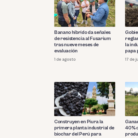
Banano híbrido da señales
Gobie
de resistencia al Fusarium
regla
tras nueve meses de
la ind
evaluación
papa 
1 de agosto
17 de j
Construyen en Piura la
Ganad
primera planta industrial de
40% de
biochar del Perú para
produ