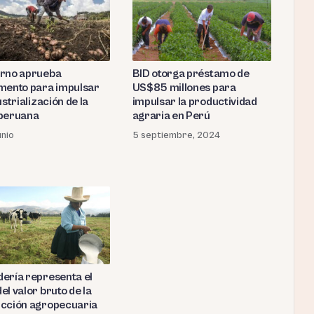
rno aprueba
BID otorga préstamo de
mento para impulsar
US$85 millones para
ustrialización de la
impulsar la productividad
peruana
agraria en Perú
unio
5 septiembre, 2024
ería representa el
l valor bruto de la
cción agropecuaria