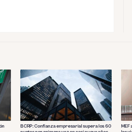
ión
BCRP: Confianza empresarial supera los 60
MEF a