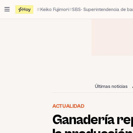
Saltar
Hoy
Keiko Fujimori
SBS- Superintendencia de b
al
contenido
Últimas noticias
ACTUALIDAD
Ganadería rep