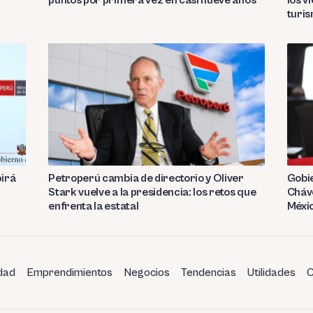
puntos por primera vez en casi nueve años
los v
turi
birá
Petroperú cambia de directorio y Oliver
Gobie
Stark vuelve a la presidencia: los retos que
Cháve
enfrenta la estatal
Méxi
dad
Emprendimientos
Negocios
Tendencias
Utilidades
C