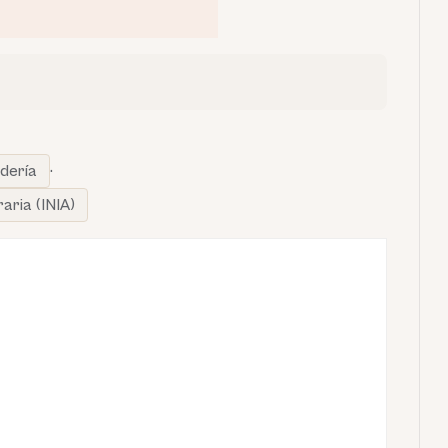
dería
·
aria (INIA)