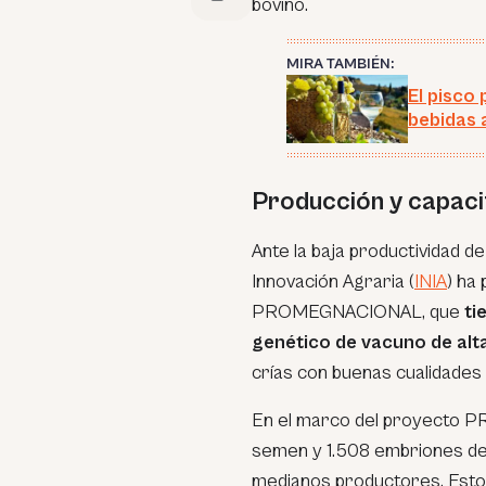
bovino.
MIRA TAMBIÉN:
El pisco
bebidas 
Producción y capaci
Ante la baja productividad de
Innovación Agraria (
INIA
) ha
PROMEGNACIONAL, que
ti
genético de vacuno de alt
crías con buenas cualidades 
En el marco del proyecto PR
semen y 1.508 embriones de 
medianos productores. Esto 