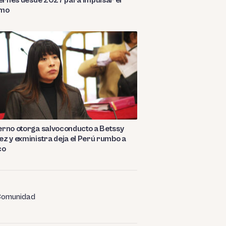
iernes desde 2027 para impulsar el
smo
rno otorga salvoconducto a Betssy
z y exministra deja el Perú rumbo a
co
omunidad