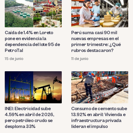
Caída de 1.4% en Loreto
Perú suma casi 90 mil
pone en evidencia la
nuevas empresas en el
dependencia del lote 95 de
primer trimestre: ¿Qué
PetroTal
rubros destacaron?
15 de junio
11 de junio
INEI: Electricidad sube
Consumo de cemento sube
4.59% en abril de 2026,
13.92% en abril: Vivienda e
pero petróleo crudo se
infraestructura privada
desploma 33%
lideran el impulso