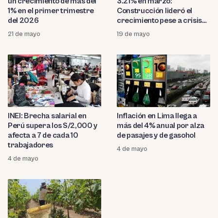
un crecimiento de más del
3.21% en marzo:
1% en el primer trimestre
Construcción lideró el
del 2026
crecimiento pese a crisis
en Camisea
21 de mayo
19 de mayo
INEI: Brecha salarial en
Inflación en Lima llega a
Perú supera los S/2,000 y
más del 4% anual por alza
afecta a 7 de cada 10
de pasajes y de gasohol
trabajadores
4 de mayo
4 de mayo