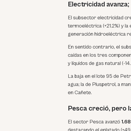
Electricidad avanza
El subsector electricidad c
termoeléctrica (+21.2%) y la 
generación hidroeléctrica r
En sentido contrario, el su
caídas en los tres componen
y líquidos de gas natural (-14
La baja en el lote 95 de Pet
agua; la de Pluspetrol, a m
en Cañete.
Pesca creció, pero l
El sector Pesca avanzó
1.6
destacando el enlatado (+49.