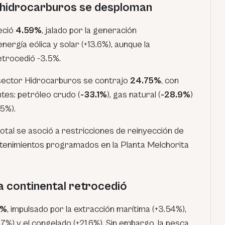
; hidrocarburos se desploman
reció
4.59%
, jalado por la generación
energía eólica y solar (+13.6%), aunque la
etrocedió -3.5%.
bsector Hidrocarburos se contrajo
24.75%
, con
tes: petróleo crudo (
-33.1%
), gas natural (
-28.9%
)
.5%).
rotal se asoció a restricciones de reinyección de
antenimientos programados en la Planta Melchorita
a continental retrocedió
8%
, impulsado por la extracción marítima (+3.54%),
7%) y el congelado (+21.6%). Sin embargo, la pesca