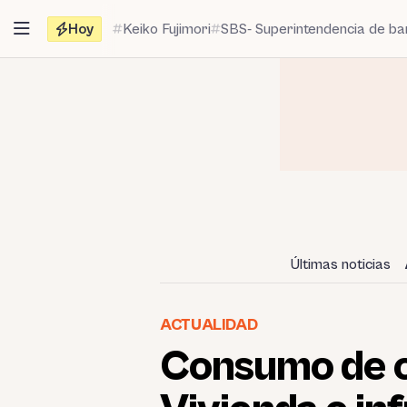
Saltar
Hoy
Keiko Fujimori
SBS- Superintendencia de b
al
contenido
Últimas noticias
ACTUALIDAD
Consumo de c