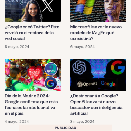
¿Google creó Twitter? Esto
Microsoft lanzaría nuevo
reveló ex directora de la
modelo de IA: ¿En qué
red social
consistirá?
9 mayo, 2024
6 mayo, 2024
Día de la Madre 2024:
¿Destronará a Google?
Google confirma que esta
OpenAI lanzará nuevo
fecha es la más lucrativa
buscador con inteligencia
en el país
artificial
4 mayo, 2024
3 mayo, 2024
PUBLICIDAD