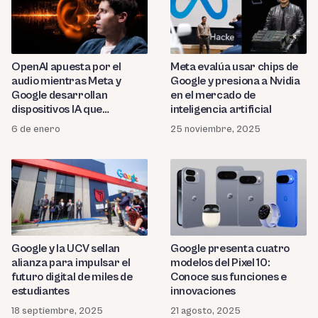
OpenAI apuesta por el
Meta evalúa usar chips de
audio mientras Meta y
Google y presiona a Nvidia
Google desarrollan
en el mercado de
dispositivos IA que
inteligencia artificial
reemplazarían a los
6 de enero
25 noviembre, 2025
smartphone
Google y la UCV sellan
Google presenta cuatro
alianza para impulsar el
modelos del Pixel 10:
futuro digital de miles de
Conoce sus funciones e
estudiantes
innovaciones
18 septiembre, 2025
21 agosto, 2025