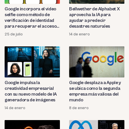
Google incorpora el video
Bellwether de Alphabet X
selfie como método de
aprovecha la IA para
verificación de identidad
ayudar a predecir
para recuperar el acceso a
desastres naturales
cuentas bloqueadas
25 de julio
14 de enero
Google impulsa la
Google desplaza a Apple y
creatividad empresarial
se ubica como la segunda
con su nuevo modelo de IA
empresa más valiosa del
generadora de imágenes
mundo
14 de enero
8 de enero