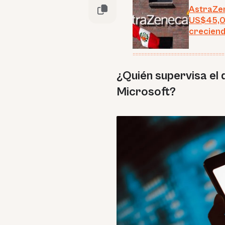
AstraZen
US$45,00
crecien
¿Quién supervisa el 
Microsoft?