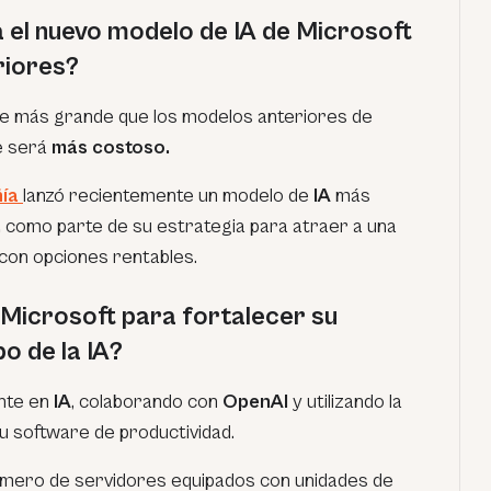
 el nuevo modelo de IA de Microsoft
riores?
te más grande que los modelos anteriores de
ue será
más costoso.
ñía
lanzó recientemente un modelo de
IA
más
,
como parte de su estrategia para atraer a una
 con opciones rentables.
Microsoft para fortalecer su
o de la IA?
nte en
IA
, colaborando con
OpenAI
y utilizando la
u software de productividad.
mero de servidores equipados con unidades de