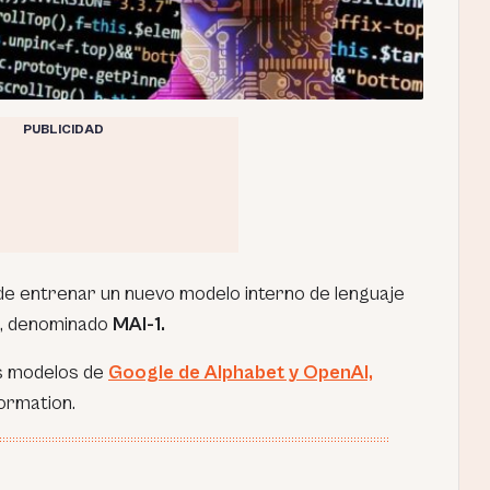
PUBLICIDAD
de entrenar un nuevo modelo interno de lenguaje
), denominado
MAI-1.
os modelos de
Google de Alphabet y OpenAI,
ormation.