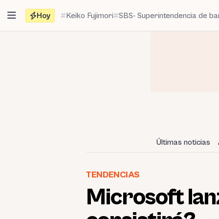
Saltar
Hoy
Keiko Fujimori
SBS- Superintendencia de b
al
contenido
Últimas noticias
TENDENCIAS
Microsoft lan