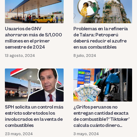
Usuarios de GNV
Problemas en la refinería
ahorraron más de S/1,000
de Talara: Petroperú
millones en el primer
deberá reducir el azufre
semestre de 2024
en sus combustibles
13 agosto, 2024
8 julio, 2024
SPH solicita un control más
¿Grifos peruanos no
estricto sobre todos los
entregan cantidad exacta
involucrados en la venta de
de combustible? ‘Tiktoker’
combustibles
calcula cuánto dinero
estarías perdiendo
23 mayo, 2024
3 mayo, 2024