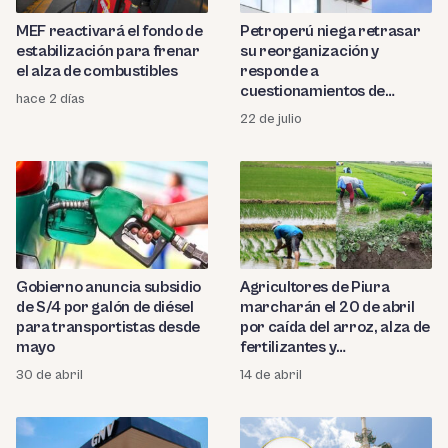
MEF reactivará el fondo de
Petroperú niega retrasar
estabilización para frenar
su reorganización y
el alza de combustibles
responde a
cuestionamientos de
hace 2 días
ProInversión
22 de julio
Gobierno anuncia subsidio
Agricultores de Piura
de S/4 por galón de diésel
marcharán el 20 de abril
para transportistas desde
por caída del arroz, alza de
mayo
fertilizantes y
combustibles
30 de abril
14 de abril