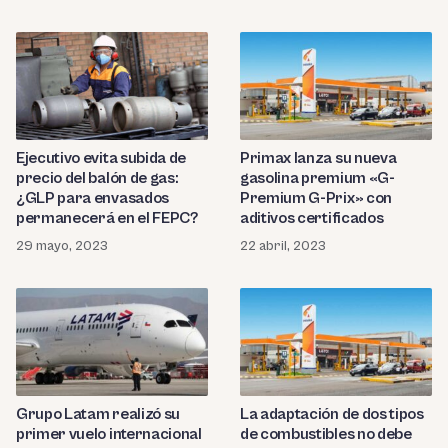
Primax lanza su nueva
Ejecutivo evita subida de
gasolina premium «G-
precio del balón de gas:
Premium G-Prix» con
¿GLP para envasados
aditivos certificados
permanecerá en el FEPC?
22 abril, 2023
29 mayo, 2023
Grupo Latam realizó su
La adaptación de dos tipos
primer vuelo internacional
de combustibles no debe