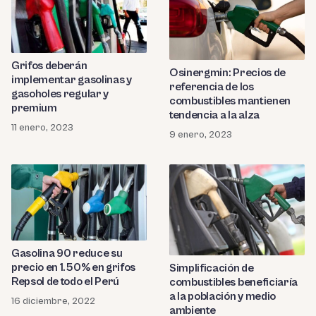
Grifos deberán
Osinergmin: Precios de
implementar gasolinas y
referencia de los
gasoholes regular y
combustibles mantienen
premium
tendencia a la alza
11 enero, 2023
9 enero, 2023
Gasolina 90 reduce su
precio en 1.50% en grifos
Simplificación de
Repsol de todo el Perú
combustibles beneficiaría
a la población y medio
16 diciembre, 2022
ambiente