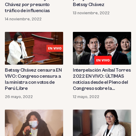
Chávez por presunto
Betssy Chávez
tráfico de influencias
13 noviembre, 2022
14 noviembre, 2022
Betssy Chávez censura EN
Interpelación Aníbal Torres
VIVO: Congreso censura a
2022 EN VIVO: ÚLTIMAS
la ministra con votos de
noticias desde el Pleno del
Perú Libre
Congreso sobre la
interpelación al premier y
26 mayo, 2022
12 mayo, 2022
dos ministros