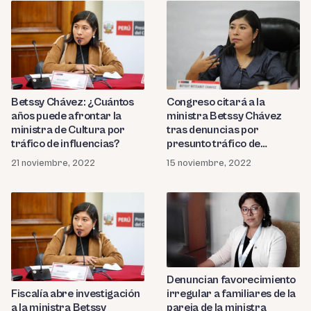
Betssy Chávez: ¿Cuántos
Congreso citará a la
años puede afrontar la
ministra Betssy Chávez
ministra de Cultura por
tras denuncias por
tráfico de influencias?
presunto tráfico de
influencias
21 noviembre, 2022
15 noviembre, 2022
Denuncian favorecimiento
Fiscalía abre investigación
irregular a familiares de la
a la ministra Betssy
pareja de la ministra