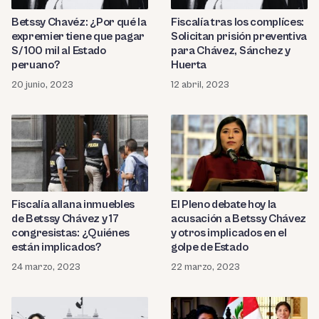
Betssy Chavéz: ¿Por qué la
Fiscalía tras los complíces:
expremier tiene que pagar
Solicitan prisión preventiva
S/ 100 mil al Estado
para Chávez, Sánchez y
peruano?
Huerta
20 junio, 2023
12 abril, 2023
Fiscalía allana inmuebles
El Pleno debate hoy la
de Betssy Chávez y 17
acusación a Betssy Chávez
congresistas: ¿Quiénes
y otros implicados en el
están implicados?
golpe de Estado
24 marzo, 2023
22 marzo, 2023