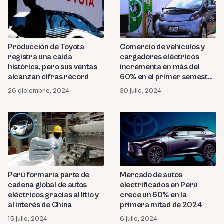
Producción de Toyota
Comercio de vehículos y
registra una caída
cargadores eléctricos
histórica, pero sus ventas
incrementa en más del
alcanzan cifras récord
60% en el primer semestre
del 2024
26 diciembre, 2024
30 julio, 2024
Perú formaría parte de
Mercado de autos
cadena global de autos
electrificados en Perú
eléctricos gracias al litio y
crece un 60% en la
al interés de China
primera mitad de 2024
15 julio, 2024
6 julio, 2024