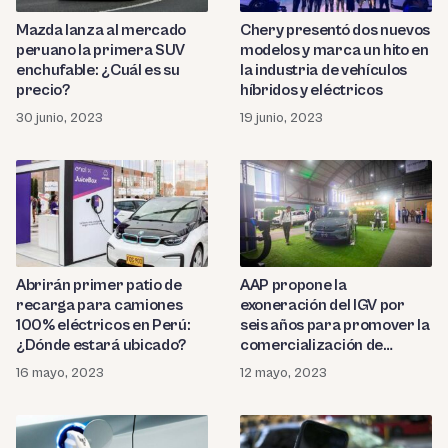
Mazda lanza al mercado
Chery presentó dos nuevos
peruano la primera SUV
modelos y marca un hito en
enchufable: ¿Cuál es su
la industria de vehículos
precio?
híbridos y eléctricos
30 junio, 2023
19 junio, 2023
Abrirán primer patio de
AAP propone la
recarga para camiones
exoneración del IGV por
100% eléctricos en Perú:
seis años para promover la
¿Dónde estará ubicado?
comercialización de
vehículos eléctricos e
16 mayo, 2023
12 mayo, 2023
híbridos