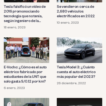
Tesla falsificó un video de
Se vendieron cerca de
2016 promonociando
2,680 vehículos
tecnología que no tenía,
electrificados en 2022
según ingeniero de la
10 enero, 2023
compañía
18 enero, 2023
E-Vocho: ¿Cómo es el auto
Tesla Model 3: ¿Cuánto
eléctrico fabricado por
cuesta el auto eléctrico
estudiantes de la UNT que
más popular del 2023?
solo gasta S/0.12 por km?
26 diciembre, 2022
6 enero, 2023