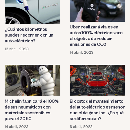
Uber realizará viajes en
¿Cuántos kilómetros
autos 100% eléctricos con
puedes recorrer con un
el objetivo de reducir
auto eléctrico?
emisiones de CO2
16 abril, 2023
14 abril, 2023
Michelin fabricará el 100%
El costo del mantenimiento
de sus neumáticos con
del auto eléctrico es menor
materiales sostenibles
que el de gasolina: ¿En qué
para el 2050
se diferencian?
14 abril, 2023
9 abril, 2023