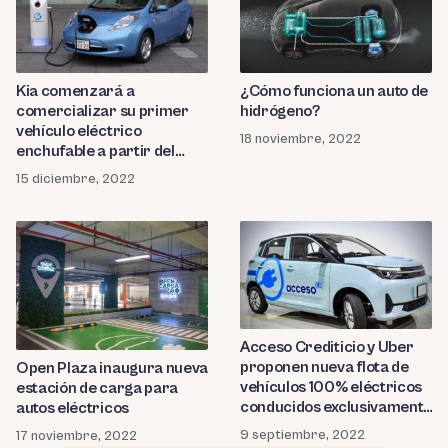
Kia comenzará a
¿Cómo funciona un auto de
comercializar su primer
hidrógeno?
vehículo eléctrico
18 noviembre, 2022
enchufable a partir del
segundo semestre de
15 diciembre, 2022
2023
Acceso Crediticio y Uber
proponen nueva flota de
Open Plaza inaugura nueva
vehículos 100% eléctricos
estación de carga para
conducidos exclusivamente
autos eléctricos
por mujeres
9 septiembre, 2022
17 noviembre, 2022