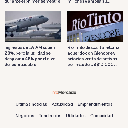
durante el primer semestre
millones y amplía su
presencia regional
Ingresos de LATAM suben
Rio Tinto descarta retomar
28%, pero la utilidad se
acuerdo con Glencore y
desploma 48% por el alza
prioriza venta de activos
del combustible
por más de US$10,000
millones
Últimas noticias
Actualidad
Emprendimientos
Negocios
Tendencias
Utilidades
Comunidad