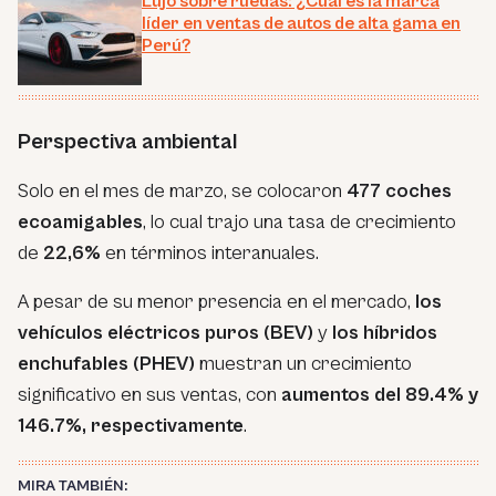
Lujo sobre ruedas: ¿Cuál es la marca
líder en ventas de autos de alta gama en
Perú?
Perspectiva ambiental
Solo en el mes de marzo, se colocaron
477 coches
ecoamigables
, lo cual trajo una tasa de crecimiento
de
22,6%
en términos interanuales.
A pesar de su menor presencia en el mercado,
los
vehículos eléctricos puros (BEV)
y
los híbridos
enchufables (PHEV)
muestran un crecimiento
significativo en sus ventas, con
aumentos del 89.4% y
146.7%, respectivamente
.
MIRA TAMBIÉN: