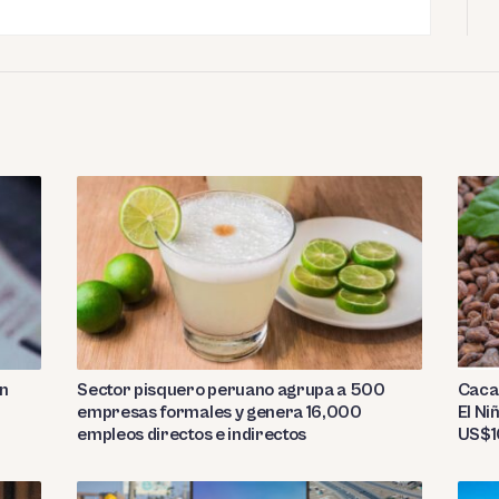
Sector pisquero peruano agrupa a 500
on
Caca
empresas formales y genera 16,000
El Ni
empleos directos e indirectos
US$10