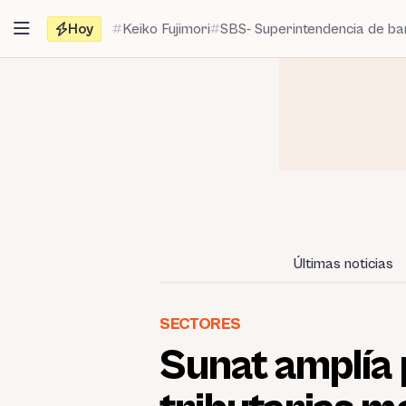
Saltar
Hoy
Keiko Fujimori
SBS- Superintendencia de b
al
contenido
Últimas noticias
SECTORES
Sunat amplía 