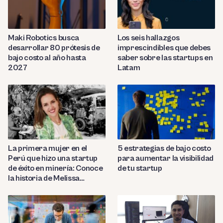
Maki Robotics busca
Los seis hallazgos
desarrollar 80 prótesis de
imprescindibles que debes
bajo costo al año hasta
saber sobre las startups en
2027
Latam
La primera mujer en el
5 estrategias de bajo costo
Perú que hizo una startup
para aumentar la visibilidad
de éxito en minería: Conoce
de tu startup
la historia de Melissa
Amado