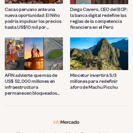
Diego Cavero, CEO del BCP:
Cacao peruano ante una
la banca digital redefine las
nueva oportunidad: El Niño
reglas de la competencia
podría impulsar los precios
financiera en el Perú
hasta US$10 mil por
tonelada
AFIN advierte que más de
Mincetur invertirá S/3
US$ 52,000 millones en
millones para redefinir
infraestructura
aforo de Machu Picchu
permanecen bloqueados
por trabas burocráticas en
el Perú