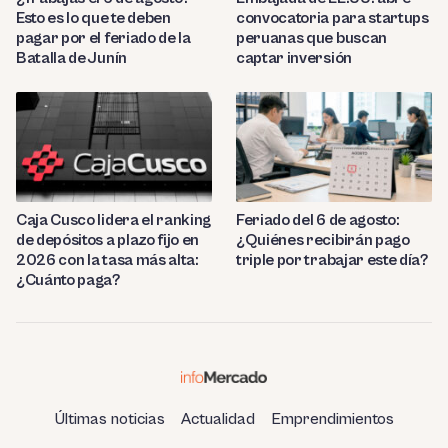
Esto es lo que te deben
convocatoria para startups
pagar por el feriado de la
peruanas que buscan
Batalla de Junín
captar inversión
Caja Cusco lidera el ranking
Feriado del 6 de agosto:
de depósitos a plazo fijo en
¿Quiénes recibirán pago
2026 con la tasa más alta:
triple por trabajar este día?
¿Cuánto paga?
Últimas noticias
Actualidad
Emprendimientos