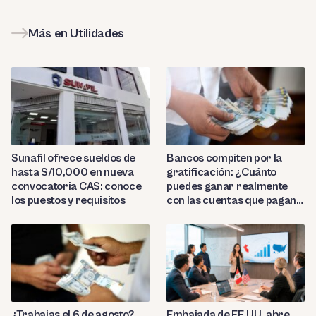
Más en Utilidades
Sunafil ofrece sueldos de
Bancos compiten por la
hasta S/10,000 en nueva
gratificación: ¿Cuánto
convocatoria CAS: conoce
puedes ganar realmente
los puestos y requisitos
con las cuentas que pagan
hasta 9.7%?
¿Trabajas el 6 de agosto?
Embajada de EE.UU. abre