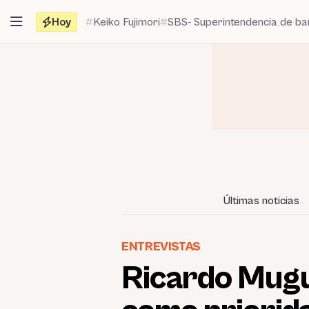
Saltar
Hoy
Keiko Fujimori
SBS- Superintendencia de b
al
contenido
Últimas noticias
ENTREVISTAS
Ricardo Mugu