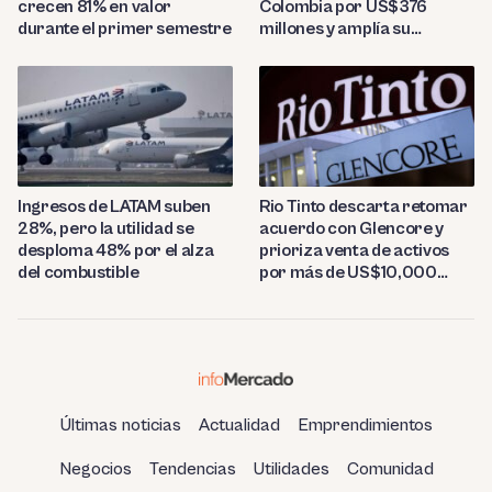
crecen 81% en valor
Colombia por US$376
durante el primer semestre
millones y amplía su
presencia regional
Ingresos de LATAM suben
Rio Tinto descarta retomar
28%, pero la utilidad se
acuerdo con Glencore y
desploma 48% por el alza
prioriza venta de activos
del combustible
por más de US$10,000
millones
Últimas noticias
Actualidad
Emprendimientos
Negocios
Tendencias
Utilidades
Comunidad