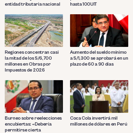
entidad tributaria nacional
hasta 100UIT
Regiones concentran casi
Aumento del sueldo mínimo
la mitad de los S/6,700
a S/1,300 se aprobará en un
millones en Obras por
plazo de 60 a 90 días
Impuestos de 2026
Burneo sobre reelecciones
Coca Cola invertirá mil
encubiertas: «Debería
millones de dólares en Perú
permitirse cierta