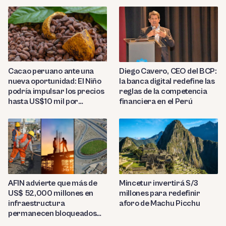
Diego Cavero, CEO del BCP:
Cacao peruano ante una
la banca digital redefine las
nueva oportunidad: El Niño
reglas de la competencia
podría impulsar los precios
financiera en el Perú
hasta US$10 mil por
tonelada
AFIN advierte que más de
Mincetur invertirá S/3
US$ 52,000 millones en
millones para redefinir
infraestructura
aforo de Machu Picchu
permanecen bloqueados
por trabas burocráticas en