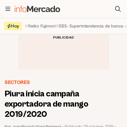
Saltar
al
contenido
Hoy
Keiko Fujimori
SBS- Superintendencia de banca 
PUBLICIDAD
SECTORES
Piura inicia campaña
exportadora de mango
2019/2020
Por Juan Ricardo Fong Renteria
•
Publicado:
29 octubre, 2019
•