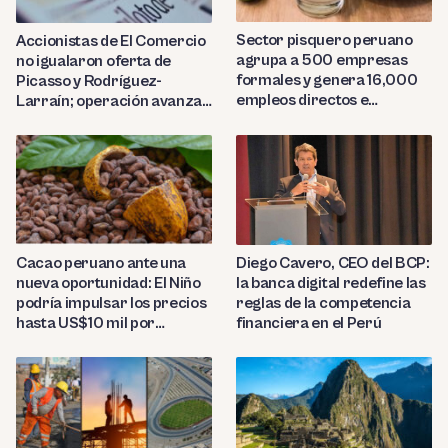
Sector pisquero peruano
Accionistas de El Comercio
agrupa a 500 empresas
no igualaron oferta de
formales y genera 16,000
Picasso y Rodríguez-
empleos directos e
Larraín; operación avanza
indirectos
hacia Indecopi
Diego Cavero, CEO del BCP:
Cacao peruano ante una
la banca digital redefine las
nueva oportunidad: El Niño
reglas de la competencia
podría impulsar los precios
financiera en el Perú
hasta US$10 mil por
tonelada