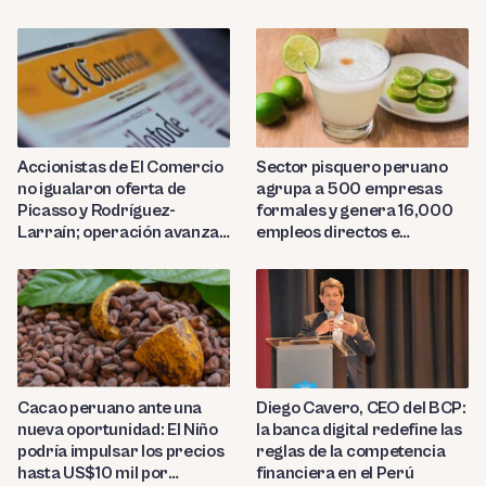
Sector pisquero peruano
Accionistas de El Comercio
agrupa a 500 empresas
no igualaron oferta de
formales y genera 16,000
Picasso y Rodríguez-
empleos directos e
Larraín; operación avanza
indirectos
hacia Indecopi
Diego Cavero, CEO del BCP:
Cacao peruano ante una
la banca digital redefine las
nueva oportunidad: El Niño
reglas de la competencia
podría impulsar los precios
financiera en el Perú
hasta US$10 mil por