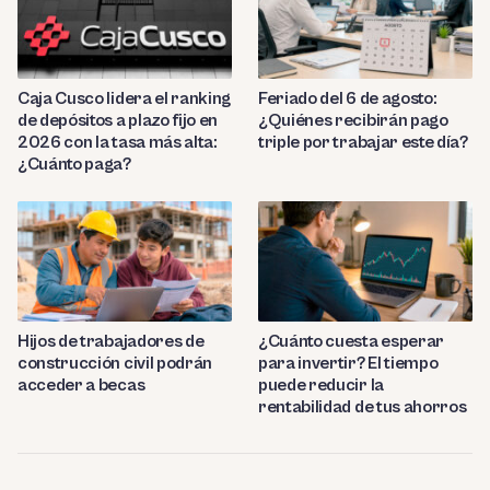
Caja Cusco lidera el ranking
Feriado del 6 de agosto:
de depósitos a plazo fijo en
¿Quiénes recibirán pago
2026 con la tasa más alta:
triple por trabajar este día?
¿Cuánto paga?
Hijos de trabajadores de
¿Cuánto cuesta esperar
construcción civil podrán
para invertir? El tiempo
acceder a becas
puede reducir la
rentabilidad de tus ahorros