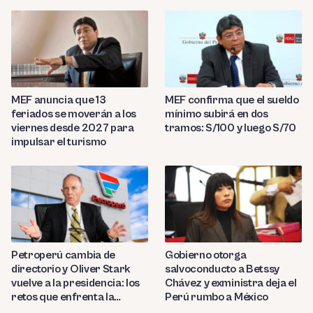
MEF anuncia que 13
MEF confirma que el sueldo
feriados se moverán a los
mínimo subirá en dos
viernes desde 2027 para
tramos: S/100 y luego S/70
impulsar el turismo
Petroperú cambia de
Gobierno otorga
directorio y Oliver Stark
salvoconducto a Betssy
vuelve a la presidencia: los
Chávez y exministra deja el
retos que enfrenta la
Perú rumbo a México
estatal