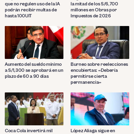
que no regulen uso de la IA
la mitad de los S/6,700
podrán recibir multas de
millones en Obras por
hasta 100UIT
Impuestos de 2026
Aumento del sueldo mínimo
Burneo sobre reelecciones
a S/1,300 se aprobará en un
encubiertas: «Debería
plazo de 60 a 90 días
permitirse cierta
permanencia»
Coca Cola invertirá mil
López Aliaga sigue en