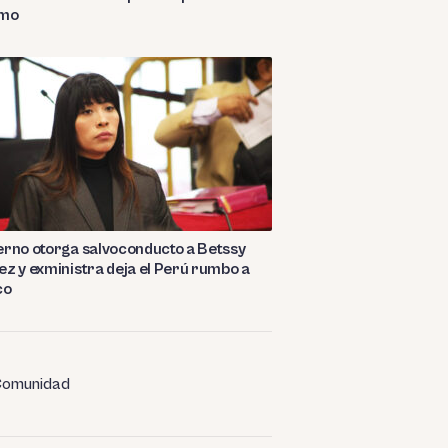
smo
rno otorga salvoconducto a Betssy
z y exministra deja el Perú rumbo a
co
omunidad