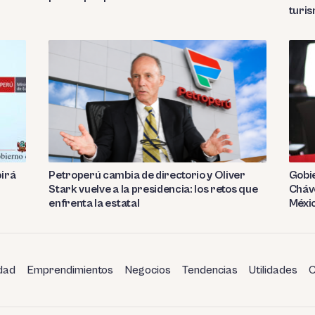
turi
birá
Petroperú cambia de directorio y Oliver
Gobie
Stark vuelve a la presidencia: los retos que
Cháve
enfrenta la estatal
Méxi
dad
Emprendimientos
Negocios
Tendencias
Utilidades
C