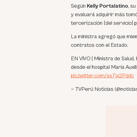
Según
Kelly Portalatino
, s
y evaluará adquirir más tomó
tercerización [del servicio]
La ministra agregó que mie
contratos con el Estado.
EN VIVO | Ministra de Salud, 
desde el hospital María Auxil
pic.twitter.com/ss7jx2Pddc
— TVPerú Noticias (@noticia