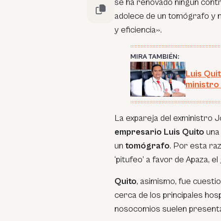
se ha renovado ningún contra
adolece de un tomógrafo y 
y eficiencia».
MIRA TAMBIÉN:
Luis Quit
ministro
La expareja del exministro J
empresario Luis Quito
una 
un
tomógrafo
. Por esta ra
‘pitufeo’ a favor de Apaza, 
Quito
, asimismo, fue cuesti
cerca de los principales ho
nosocomios suelen presenta