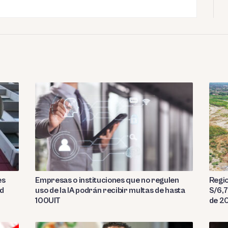
es
Empresas o instituciones que no regulen
Regio
ad
uso de la IA podrán recibir multas de hasta
S/6,7
100UIT
de 2