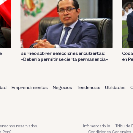
e
Burneo sobre reelecciones encubiertas:
Coca 
«Debería permitirse cierta permanencia»
en P
dad
Emprendimientos
Negocios
Tendencias
Utilidades
C
 derechos reservados.
Infomercado IA
Tribu de
a-Perú.
Condiciones Generales