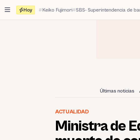
Saltar
Hoy
Keiko Fujimori
SBS- Superintendencia de b
al
contenido
Últimas noticias
ACTUALIDAD
Ministra de E