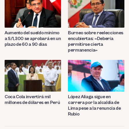
Aumento del sueldo mínimo
Burneo sobre reelecciones
a S/1,300 se aprobará en un
encubiertas: «Debería
plazo de 60 a 90 días
permitirse cierta
permanencia»
Coca Cola invertirá mil
López Aliaga sigue en
millones de dólares en Perú
carrera por la alcaldía de
Lima pese a la renuncia de
Rubio