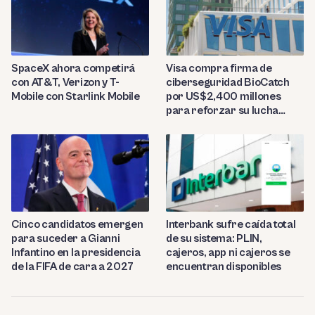
SpaceX ahora competirá
Visa compra firma de
con AT&T, Verizon y T-
ciberseguridad BioCatch
Mobile con Starlink Mobile
por US$2,400 millones
para reforzar su lucha
contra el fraude
Cinco candidatos emergen
Interbank sufre caída total
para suceder a Gianni
de su sistema: PLIN,
Infantino en la presidencia
cajeros, app ni cajeros se
de la FIFA de cara a 2027
encuentran disponibles