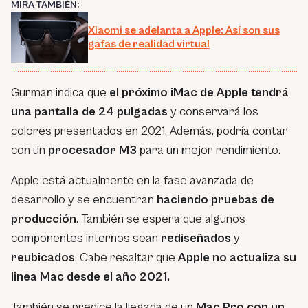
MIRA TAMBIÉN:
Xiaomi se adelanta a Apple: Así son sus
gafas de realidad virtual
Gurman indica que
el próximo iMac de Apple tendrá
una pantalla de 24 pulgadas
y conservará los
colores presentados en 2021. Además, podría contar
con un
procesador M3
para un mejor rendimiento.
Apple está actualmente en la fase avanzada de
desarrollo y se encuentran
haciendo pruebas de
producción
. También se espera que algunos
componentes internos sean
rediseñados
y
reubicados
. Cabe resaltar que
Apple no actualiza su
linea Mac desde el año 2021.
También se predice la llegada de un
Mac Pro con un