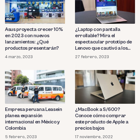
Asus proyecta crecer 10%
¿Laptop con pantalla
en 2023 con nuevos
errollable? Mira el
lanzamientos: ¿Qué
espectacular prototipo de
productos presentarán?
Lenovo que cautivó a los
fanáticos de la tecnología
4 marzo, 2023
27 febrero, 2023
Empresa peruana Leasein
¿MacBook a S/600?
planea expansión
Conoce cómo comprar
internacional en México y
este producto de Apple a
Colombia
precios bajos
5 febrero, 2023
17 noviembre, 2022