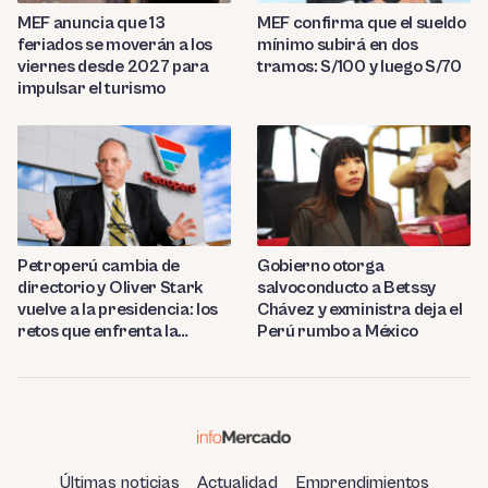
MEF anuncia que 13
MEF confirma que el sueldo
feriados se moverán a los
mínimo subirá en dos
viernes desde 2027 para
tramos: S/100 y luego S/70
impulsar el turismo
Petroperú cambia de
Gobierno otorga
directorio y Oliver Stark
salvoconducto a Betssy
vuelve a la presidencia: los
Chávez y exministra deja el
retos que enfrenta la
Perú rumbo a México
estatal
Últimas noticias
Actualidad
Emprendimientos