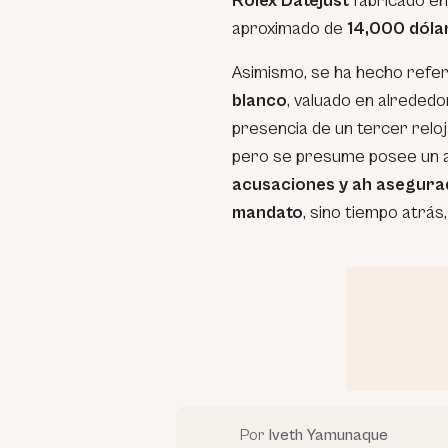
Rolex Datejust
fabricado e
aproximado de
14,000 dóla
Asimismo, se ha hecho refe
blanco
, valuado en alreded
presencia de un tercer reloj
pero se presume posee un al
acusaciones y ah asegura
mandato
, sino tiempo atrás
Por
Iveth Yamunaque