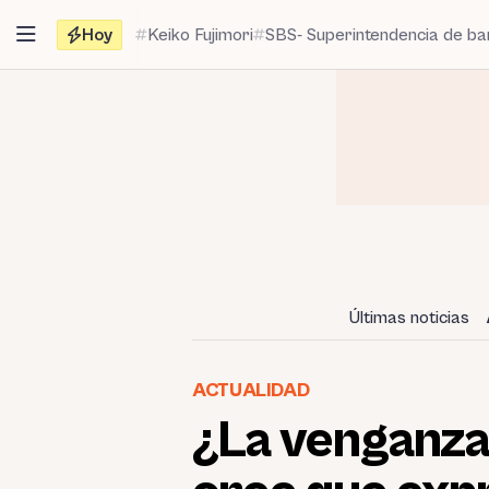
Saltar
Hoy
Keiko Fujimori
SBS- Superintendencia de b
al
contenido
Últimas noticias
ACTUALIDAD
¿La venganza