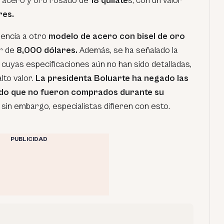
n acero y oro rosado de
18 quilate
s, con un valor
res.
rencia a otro
modelo de acero con bisel de oro
or de
8,000 dólares.
Además, se ha señalado la
 cuyas especificaciones aún no han sido detalladas,
to valor.
La presidenta Boluarte ha negado las
do que no fueron comprados durante su
, sin embargo, especialistas difieren con esto.
PUBLICIDAD