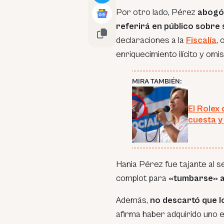
Por otro lado, Pérez
abogó 
referirá en público sobre s
declaraciones a la
Fiscalía
, 
enriquecimiento ilícito y om
MIRA TAMBIÉN:
El Rolex
cuesta y
Hania Pérez fue tajante al s
complot para
«tumbarse» a
Además,
no descartó que lo
afirma haber adquirido uno en