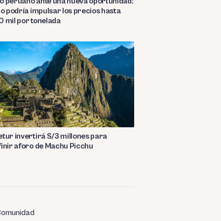
o peruano ante una nueva oportunidad:
ño podría impulsar los precios hasta
 mil por tonelada
tur invertirá S/3 millones para
inir aforo de Machu Picchu
omunidad