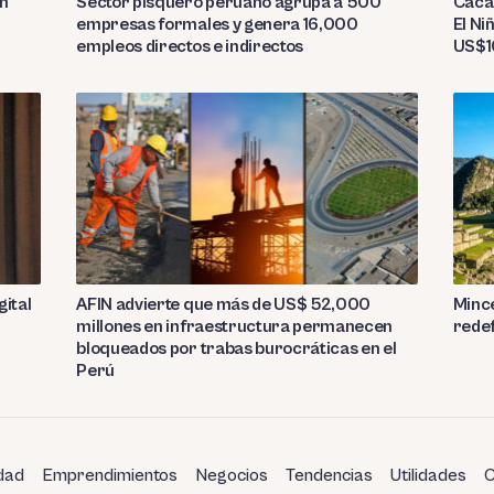
Sector pisquero peruano agrupa a 500
on
Caca
empresas formales y genera 16,000
El Ni
empleos directos e indirectos
US$10
gital
AFIN advierte que más de US$ 52,000
Mince
millones en infraestructura permanecen
redef
bloqueados por trabas burocráticas en el
Perú
dad
Emprendimientos
Negocios
Tendencias
Utilidades
C