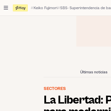
Saltar
Hoy
Keiko Fujimori
SBS- Superintendencia de b
al
contenido
Últimas noticias
SECTORES
La Libertad: 