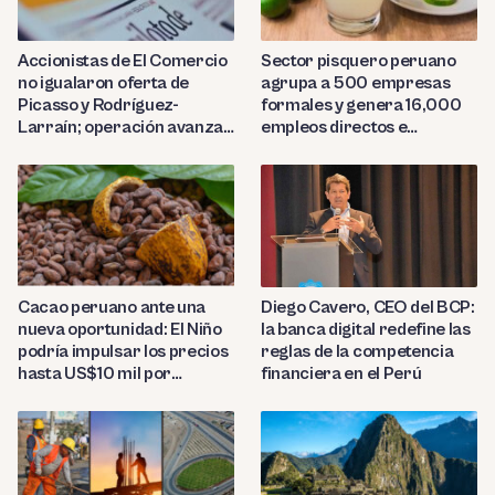
Sector pisquero peruano
Accionistas de El Comercio
agrupa a 500 empresas
no igualaron oferta de
formales y genera 16,000
Picasso y Rodríguez-
empleos directos e
Larraín; operación avanza
indirectos
hacia Indecopi
Diego Cavero, CEO del BCP:
Cacao peruano ante una
la banca digital redefine las
nueva oportunidad: El Niño
reglas de la competencia
podría impulsar los precios
financiera en el Perú
hasta US$10 mil por
tonelada