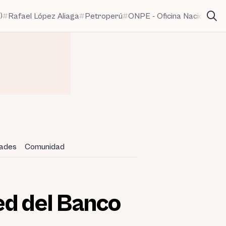
)
Rafael López Aliaga
Petroperú
ONPE - Oficina Nacional de
dades
Comunidad
ed del Banco