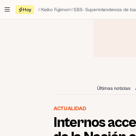
Saltar
Hoy
Keiko Fujimori
SBS- Superintendencia de b
al
contenido
Últimas noticias
ACTUALIDAD
Internos acce