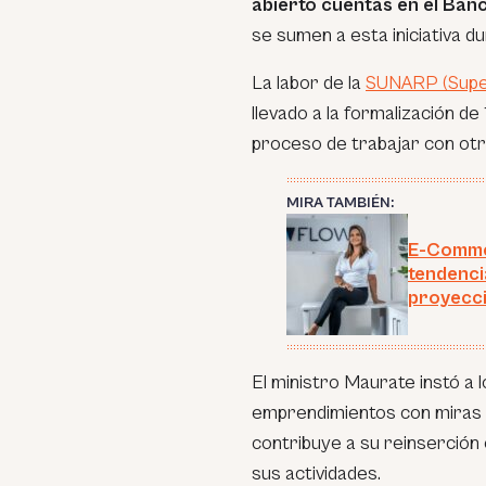
abierto cuentas en el Banc
se sumen a esta iniciativa d
La labor de la
SUNARP (Super
llevado a la formalización 
proceso de trabajar con otro
MIRA TAMBIÉN:
E-Commer
tendenci
proyecc
El ministro Maurate instó a 
emprendimientos con miras a
contribuye a su reinserción e
sus actividades.