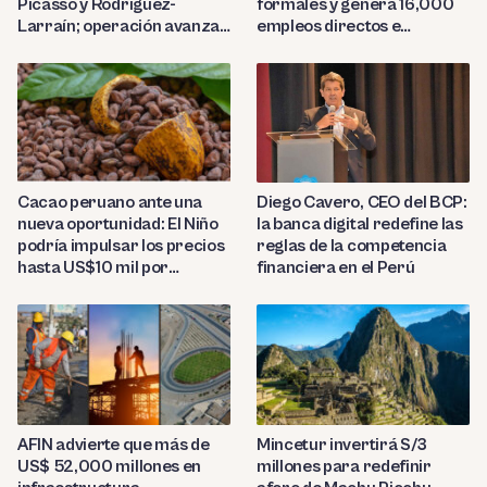
formales y genera 16,000
Picasso y Rodríguez-
empleos directos e
Larraín; operación avanza
indirectos
hacia Indecopi
Diego Cavero, CEO del BCP:
Cacao peruano ante una
la banca digital redefine las
nueva oportunidad: El Niño
reglas de la competencia
podría impulsar los precios
financiera en el Perú
hasta US$10 mil por
tonelada
AFIN advierte que más de
Mincetur invertirá S/3
US$ 52,000 millones en
millones para redefinir