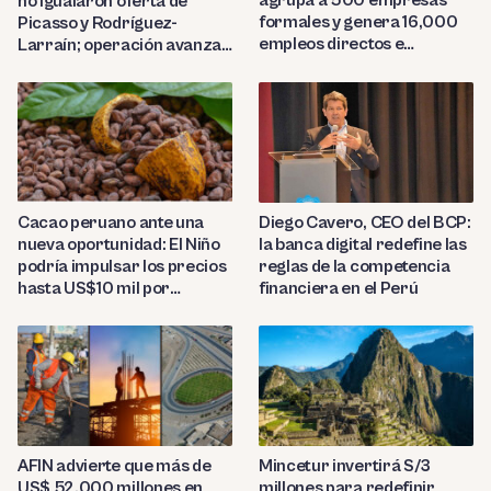
agrupa a 500 empresas
no igualaron oferta de
formales y genera 16,000
Picasso y Rodríguez-
empleos directos e
Larraín; operación avanza
indirectos
hacia Indecopi
Diego Cavero, CEO del BCP:
Cacao peruano ante una
la banca digital redefine las
nueva oportunidad: El Niño
reglas de la competencia
podría impulsar los precios
financiera en el Perú
hasta US$10 mil por
tonelada
AFIN advierte que más de
Mincetur invertirá S/3
US$ 52,000 millones en
millones para redefinir