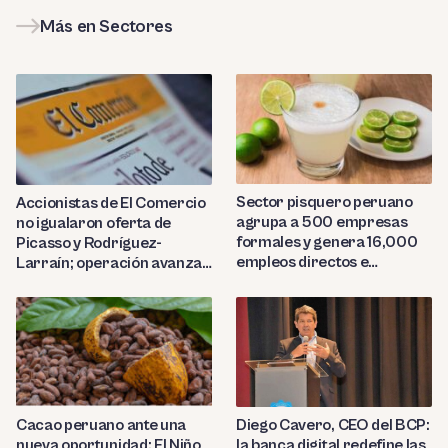
Más en Sectores
Sector pisquero peruano
Accionistas de El Comercio
agrupa a 500 empresas
no igualaron oferta de
formales y genera 16,000
Picasso y Rodríguez-
empleos directos e
Larraín; operación avanza
indirectos
hacia Indecopi
Diego Cavero, CEO del BCP:
Cacao peruano ante una
la banca digital redefine las
nueva oportunidad: El Niño