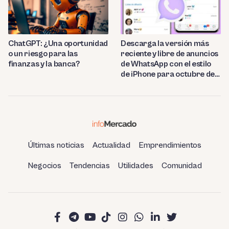
ChatGPT: ¿Una oportunidad
Descarga la versión más
o un riesgo para las
reciente y libre de anuncios
finanzas y la banca?
de WhatsApp con el estilo
de iPhone para octubre de
2023.
Últimas noticias
Actualidad
Emprendimientos
Negocios
Tendencias
Utilidades
Comunidad