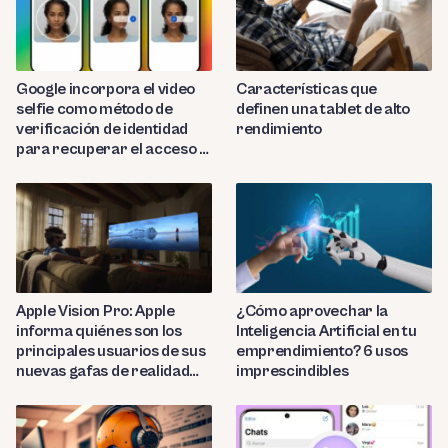
Google incorpora el video
Características que
selfie como método de
definen una tablet de alto
verificación de identidad
rendimiento
para recuperar el acceso a
cuentas bloqueadas
Apple Vision Pro: Apple
¿Cómo aprovechar la
informa quiénes son los
Inteligencia Artificial en tu
principales usuarios de sus
emprendimiento? 6 usos
nuevas gafas de realidad
imprescindibles
virtual