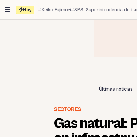
Saltar
Hoy
Keiko Fujimori
SBS- Superintendencia de b
al
contenido
Últimas noticias
SECTORES
Gas natural: 