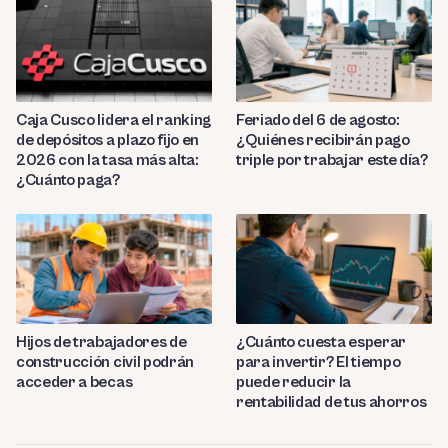
Caja Cusco lidera el ranking
Feriado del 6 de agosto:
de depósitos a plazo fijo en
¿Quiénes recibirán pago
2026 con la tasa más alta:
triple por trabajar este día?
¿Cuánto paga?
Hijos de trabajadores de
¿Cuánto cuesta esperar
construcción civil podrán
para invertir? El tiempo
acceder a becas
puede reducir la
rentabilidad de tus ahorros