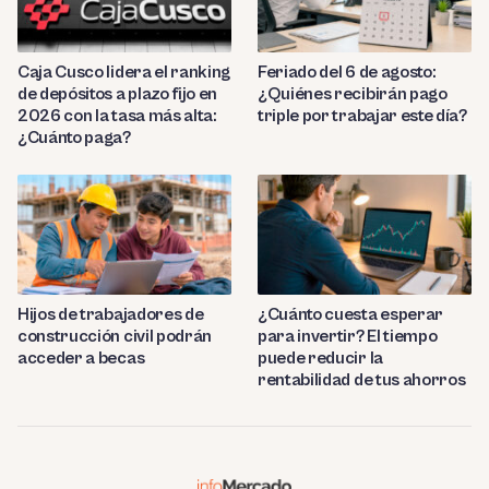
Caja Cusco lidera el ranking
Feriado del 6 de agosto:
de depósitos a plazo fijo en
¿Quiénes recibirán pago
2026 con la tasa más alta:
triple por trabajar este día?
¿Cuánto paga?
Hijos de trabajadores de
¿Cuánto cuesta esperar
construcción civil podrán
para invertir? El tiempo
acceder a becas
puede reducir la
rentabilidad de tus ahorros