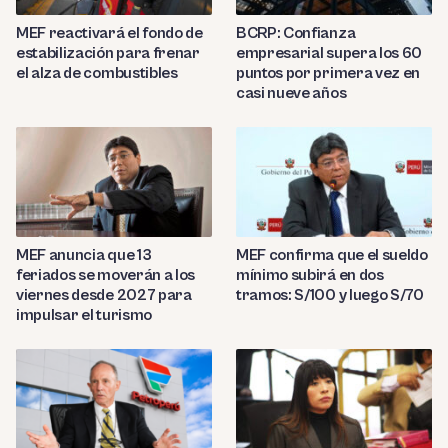
MEF reactivará el fondo de
BCRP: Confianza
estabilización para frenar
empresarial supera los 60
el alza de combustibles
puntos por primera vez en
casi nueve años
MEF anuncia que 13
MEF confirma que el sueldo
feriados se moverán a los
mínimo subirá en dos
viernes desde 2027 para
tramos: S/100 y luego S/70
impulsar el turismo