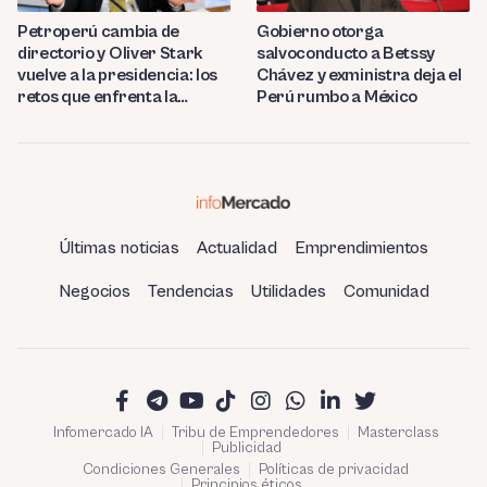
Petroperú cambia de
Gobierno otorga
directorio y Oliver Stark
salvoconducto a Betssy
vuelve a la presidencia: los
Chávez y exministra deja el
retos que enfrenta la
Perú rumbo a México
estatal
Últimas noticias
Actualidad
Emprendimientos
Negocios
Tendencias
Utilidades
Comunidad
Infomercado IA
Tribu de Emprendedores
Masterclass
Publicidad
Condiciones Generales
Políticas de privacidad
Principios éticos